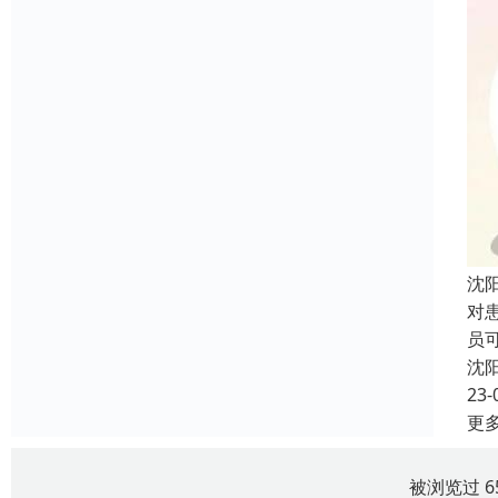
沈
对
员
沈
23-
更
被浏览过 6