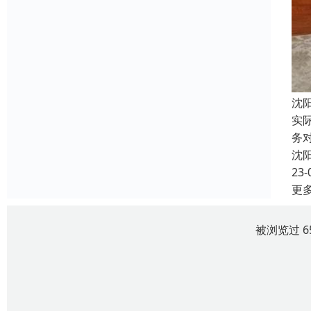
沈
实
务
沈
23-
更
被浏览过 6