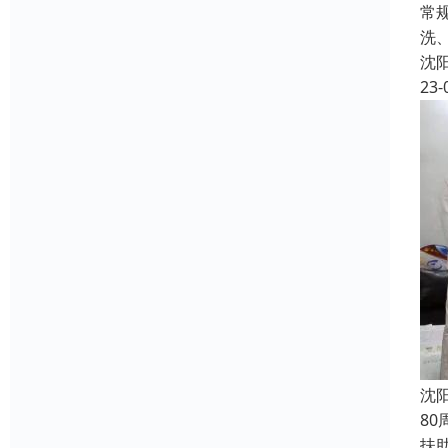
常
洗
沈
23-
沈
8
扶