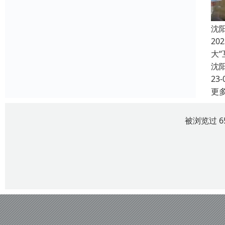
沈
2
大
沈
23-
更
被浏览过 6