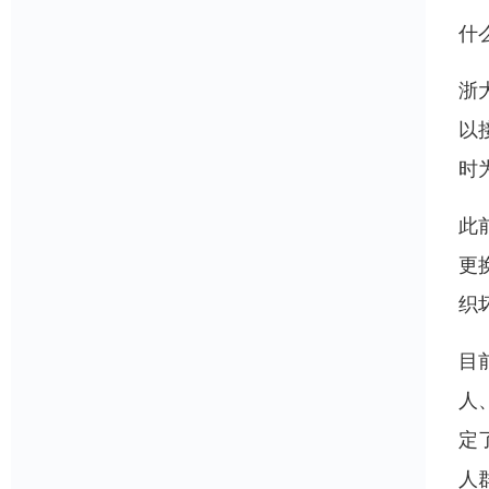
什
浙
以
时
此
更
织
目
人
定
人