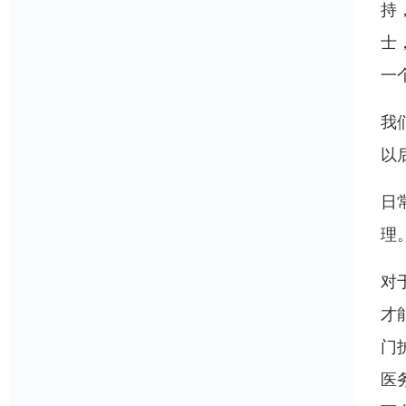
持
士
一
我
以
日
理
对
才
门
医