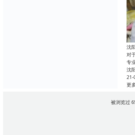
沈
对
专
沈
21-
更
被浏览过 6