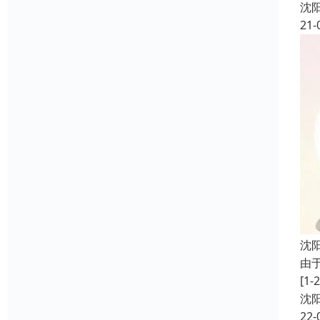
沈
21-
沈
由
[
沈
22-