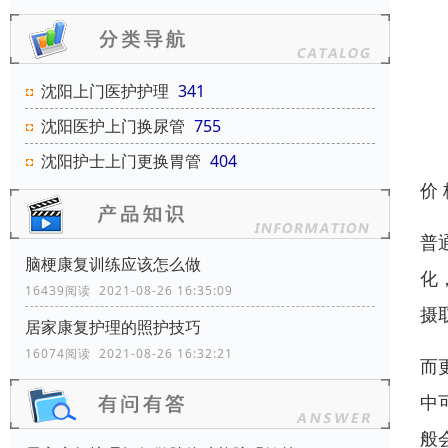
沈阳上门医护护理
341
沈阳医护上门换尿管
755
沈阳护士上门更换胃管
404
价
普
脑梗康复训练应该怎么做
化
16439阅读 2021-08-26 16:35:09
摄
居家康复护理的照护技巧
16074阅读 2021-08-26 16:32:21
而
中
般