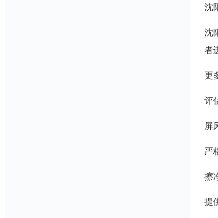
沈
沈
者
更
评
屏
严
擦
提