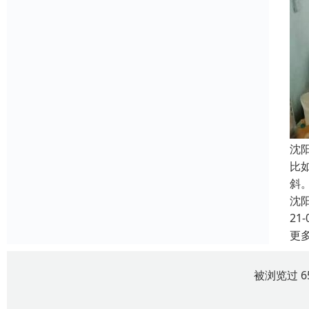
沈
比
斜
沈
21-
更
被浏览过 6