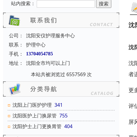
站内搜索：
沈
公司：
沈阳安仪护理服务中心
联系：
护理中心
沈
手机：
13704054785
沈
地址：
沈阳全市均可以上门
者
本站共被浏览过 6557569 次
更
沈阳上门医护护理
341
评
沈阳医护上门换尿管
755
屏
沈阳护士上门更换胃管
404