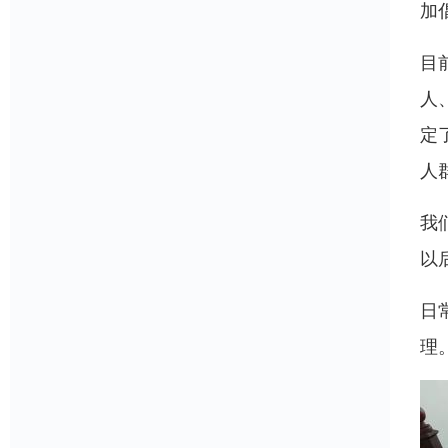
加
目
人
定
人
我
以
日
理